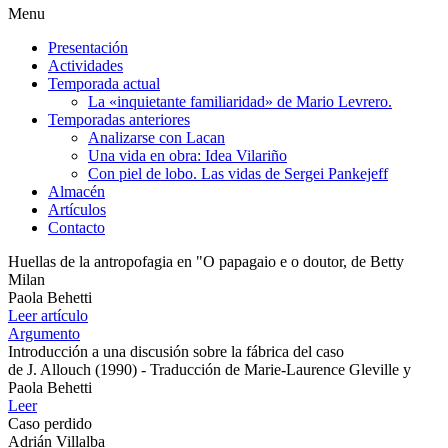
Menu
Presentación
Actividades
Temporada actual
La «inquietante familiaridad» de Mario Levrero.
Temporadas anteriores
Analizarse con Lacan
Una vida en obra: Idea Vilariño
Con piel de lobo. Las vidas de Sergei Pankejeff
Almacén
Artículos
Contacto
Huellas de la antropofagia en "O papagaio e o doutor, de Betty
Milan
Paola Behetti
Leer artículo
Argumento
Introducción a una discusión sobre la fábrica del caso
de J. Allouch (1990) - Traducción de Marie-Laurence Gleville y
Paola Behetti
Leer
Caso perdido
Adrián Villalba