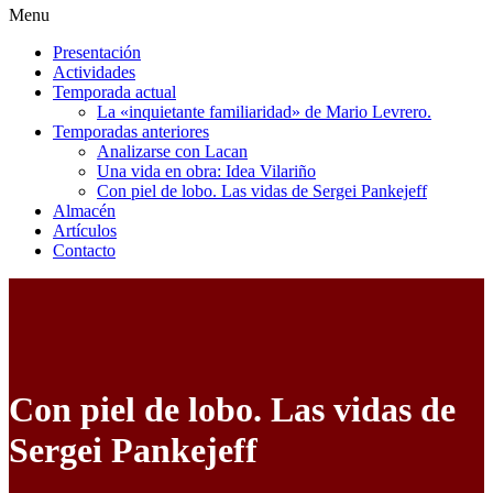
Menu
Presentación
Actividades
Temporada actual
La «inquietante familiaridad» de Mario Levrero.
Temporadas anteriores
Analizarse con Lacan
Una vida en obra: Idea Vilariño
Con piel de lobo. Las vidas de Sergei Pankejeff
Almacén
Artículos
Contacto
Con piel de lobo. Las vidas de
Sergei Pankejeff