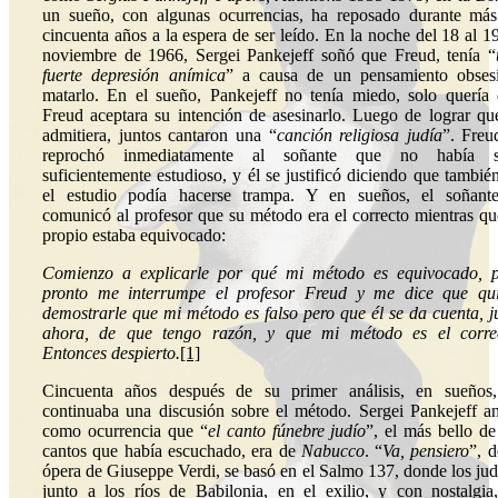
un sueño, con algunas ocurrencias, ha reposado durante má
cincuenta años a la espera de ser leído. En la noche del 18 al 1
noviembre de 1966, Sergei Pankejeff soñó que Freud, tenía “
fuerte depresión anímica
” a causa de un pensamiento obses
matarlo. En el sueño, Pankejeff no tenía miedo, solo quería
Freud aceptara su intención de asesinarlo. Luego de lograr qu
admitiera, juntos cantaron una “
canción religiosa judía
”. Freu
reprochó inmediatamente al soñante que no había s
suficientemente estudioso, y él se justificó diciendo que tambié
el estudio podía hacerse trampa. Y en sueños, el soñant
comunicó al profesor que su método era el correcto mientras qu
propio estaba equivocado:
Comienzo a explicarle por qué mi método es equivocado, 
pronto me interrumpe el profesor Freud y me dice que qu
demostrarle que mi método es falso pero que él se da cuenta, j
ahora, de que tengo razón, y que mi método es el correc
Entonces despierto.
[1]
Cincuenta años después de su primer análisis, en sueños
continuaba una discusión sobre el método. Sergei Pankejeff a
como ocurrencia que “
el canto fúnebre judío
”, el más bello de
cantos que había escuchado, era de
Nabucco
. “
Va, pensiero
”, d
ópera de Giuseppe Verdi, se basó en el Salmo 137, donde los jud
junto a los ríos de Babilonia, en el exilio, y con nostalgia