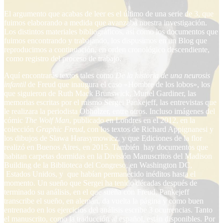
El argumento que acabas de leer es el último de una serie de 3, que
fuimos elaborando a medida que avanzaba nuestra investigación.
Los distintos materiales bibliográficos, así como los documentos que
fuimos encontrando y trabajando, los dispusimos en un Blog que
reproducimos a continuación, en orden cronológico descendiente,
como registro del proceso de trabajo.
Aquí encontrarás textos tales como
De la
historia de una neurosis
infantil
de Freud que inaugura el caso «Hombre de los lobos», los
que siguieron de Ruth Mack Brunswick, Muriel Gardiner, las
memorias escritas por el mismo Sergei Pankejeff, las entrevistas que
le realizara la periodista Obholzer, entre otros. Incluso imágenes del
cómic
The Wolf Man
, publicado en Londres en el 2012, en la
colección
Graphic Freud
, con los textos de Richard Appignanesi y
los dibujos de Slawa Harasymowicz, y que Ediciones de la flor
realizó en Buenos Aires, en 2015. También hay documentos que
habitan carpetas dormidas en la División Manuscritos del Madison
Building de la Biblioteca del Congreso, en Washington DC,
Estados Unidos, y que habían permanecido inéditos hasta el
momento. Un sueño que Sergei ha tenido décadas después de
terminado su análisis, en el que sueña con Freud. Pankejeff
transcribe el sueño, en alemán, da vuelta la página y como buen
entrenado en los ejercicios del análisis escribe 3 ocurrencias. Tanto
el manuscrito, como la traducción al español, están disponibles. Por