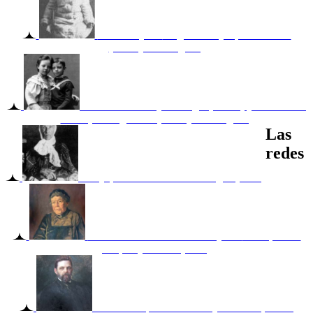
"niño oveja" -
Sergei Pankejeff, c. 1892-94.
(Library of Congress)
Hermanos Pankejeff.
Sergei (7 años) y su hermana
Anna (9 años), 1894. (Library of Congress)
Las
redes
Nanya, 1903.
La niñera de Sergei. (LOC)
Retrato de la Madre de Pankejeff -
Box 4, folder
Nº5, s/f y s/autor. (LOC)
Retrato del padre de Pankejeff-
Box 4, folder