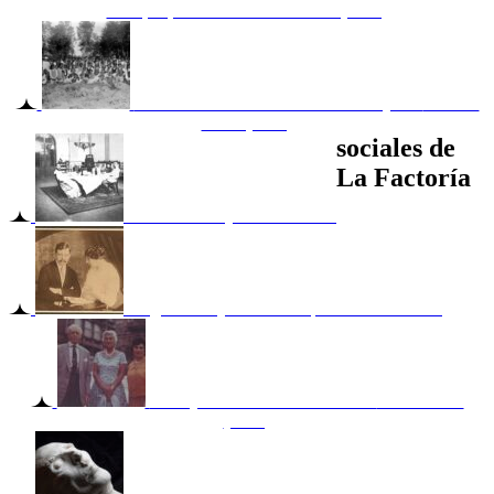
Nº10, s/f, firmado N. Kuznetsov. (LOC)
Cacería de lobos en tierras de Pankejeff -
antes de
1905. (LOC)
sociales de
La Factoría
Familia Pankejeff en Odessa -
Sergei Pankejeff con su esposa Teresa -
1910
Pankejeff con Muriel Gardiner -
1963. Box 3
(LOC)