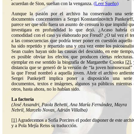
acuerdan de Sion, sueñan con la venganza.
(Leer Sueño)
Aunque la pasión por el archivo ha conservado una serie
documentos concernientes a Sergei Konstantínovitch Pankejeff
parece ser que sólo fuera un asunto de censura lo que impidió qu
investigara en profundidad lo que dejó. ¿Acaso habría ci
comodidad con el caso ya elaborado por Freud? ¿O tal vez el t
a las consecuencias que podría tener poner en cuestión aquello
ha sido repetido y repartido una y otra vez entre los psicoanalis
Sean cuales hayan sido las causas del descuido, en este tiempo
es posible obviar los efectos que producen ciertas relecturas
ejemplar en ese sentido la biografía de Margarethe Csonka
[2]
, 
distancia que se generó de la versión de “la joven homosexual”
la que Freud nombró a aquella joven. Abrir el archivo ardient
Sergei Pankejeff implica poner a disposición una serie
documentos, textos e imágenes, algunos ya públicos mientras
otros, hasta ahora, no lo habían sido.
La factoría
(José Assandri, Paola Behetti, Ana María Fernández, Mayra
Nebril, Marcelo Novas, Adrián Villalba)
[1]
Agradecemos a Sofía Porcires el poder disponer de este archi
y a Pola Mejía Reiss su traducción.