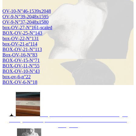
OV-10-N°46-1539x2048
OV-9-N°39-2048x1595
OV-9-N°37-2048x1580
box-OV-27-N°161-scaled
BOX-OV-25-N°143
box-OV-22-N°131
box-OV-21-n°114
BOX-OV-21-N°113
Box-OV-16-N°83
BOX-OV-15-N°71
BOX-OV-11-N°55
BOX-OV-10-N°43
box-ov-6-n°22
BOX-OV-6-N°18
Carpeta de archivos.
Los archivos de Serguei
Pankejeff forman parte del Archivo Freud en la Biblioteca del
Congreso.