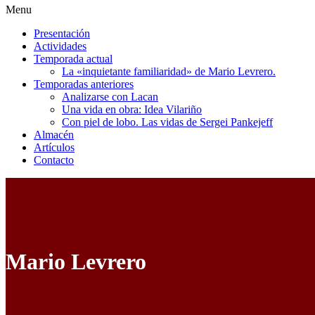
Menu
Presentación
Actividades
Temporada actual
La «inquietante familiaridad» de Mario Levrero.
Temporadas anteriores
Analizarse con Lacan
Una vida en obra: Idea Vilariño
Con piel de lobo. Las vidas de Sergei Pankejeff
Almacén
Artículos
Contacto
Mario Levrero